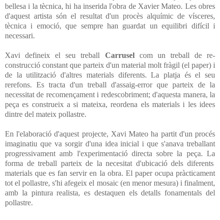
bellesa i la tècnica, hi ha inserida l'obra de Xavie
r Ma
teo. Les obres
d'
aquest artista són el resultat d'un procès alquímic de
vísceres,
tècnica i emoció, que sempre han guardat un
equilibri
difícil i
necessari.
Xavi defineix el seu treball
Carrusel
com un tr
eball de re-
construcció constant que parteix d'un material molt fràgil (el paper) i
de la utilització d'altres materials diferents. La platja és el seu
rerefons. Es tracta d'un tr
eball d'assaig-error que parteix d
e la
necessitat de recomençament i redescobriment; d'aquesta manera, la
peça es construeix a si mateixa, reordena els materials i les idees
dintre del mateix pollastre.
En l'elaboració d'aquest projecte, Xavi Mateo ha pa
rtit d'un procés
imaginatiu que va sorgir d'una idea
i
nicial i que s'an
ava treballant
progressivament amb l'experimentació directa
sobre la peça. La
forma de treball parteix de la necesitat d'ubicació
dels diferents
materials que es
fan servir en la obra. El paper ocupa pràcticament
t
ot el pollastre, s'hi afegeix el mosaic (en menor mesura) i finalment,
amb la pintura realista, es destaq
uen els detalls fonamentals del
pollastre.